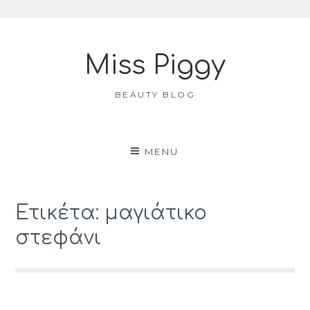
Skip
to
Miss Piggy
content
BEAUTY BLOG
MENU
Ετικέτα: μαγιάτικο
στεφάνι