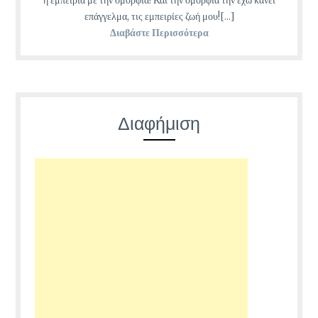
η εμπειρία με την ομορφιά! Και την ομορφιά την έχω κάνει
επάγγελμα, τις εμπειρίες ζωή μου![...]
Διαβάστε Περισσότερα
Διαφήμιση