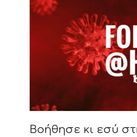
Βοήθησε κι εσύ σ