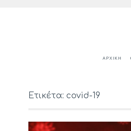
Skip
to
content
ΑΡΧΙΚΗ
Ετικέτα: covid-19