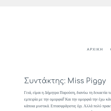
Skip
to
content
ΑΡΧΙΚΗ
Συντάκτης:
Miss Piggy
Γειά, είμαι η Δήμητρα Παρούση, διανύω τη δεκαετία 
εμπειρία με την ομορφιά! Και την ομορφιά την έχω κάν
κάποια μυστικά. Επτασφράγιστα; όχι. Αλλά πολύ πρακτικ