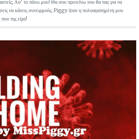
στείς; Ασ' το πάνω μου! Θα σου προτείνω που θα πας για να
χίσεις να κάνεις συνειρμούς, Piggy ήταν η πολυαγαπημένη μου
 που της είχα!